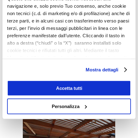
navigazione e, solo previo Tuo consenso, anche cookie
non tecnici (c.d. di marketing e/o di profilazione) anche di
terze parti, e in alcuni casi con trasferimento verso paesi
terzi, per l’invio di messaggi pubblicitari in linea con le
preferenze manifestate dall’utente. Cliccando il tasto in
alto a destra (“chiudi” o la “X”) saranno installati solo
cookie tecnici e rifiutati tutti gli altri. Mediante il tasto
“Accetta tutti” tutte le tipologie di cookie e i trasferimenti
saranno autorizzati. Per maggiori dettagli e per
Mostra dettagli
conoscere le caratteristiche dei vari cookie utilizzati si
invita a pendere visione
cookie policy
. In qualsiasi
momento è possibile modificare o revocare i consensi
Accetta tutti
Pitture lavabili e traspiranti
prestati cliccando su “Personalizza” (anche dopo la tua
scelta, mediante l’apposita funzione).
Personalizza