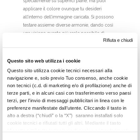
specialmente su superfici piane, ma puoi
applicare il colore ovunque tu desideri
all’interno dell’immagine caricata. Si possono
testare assieme diverse armonie, dando così
una visione quanto più reale possibile di
Rifiuta e chiudi
come risulterebbe il proprio ambiente con i
vari colori utilizzati. Ovviamente la precisione
del colore sarà tanto più accurata quanto più
Questo sito web utilizza i cookie
sono definiti i contorni degli elementi presenti
Questo sito utilizza cookie tecnici necessari alla
nella foto su cu verrà applicato il colore.
navigazione e, solo previo Tuo consenso, anche cookie
non tecnici (c.d. di marketing e/o di profilazione) anche di
terze parti, e in alcuni casi con trasferimento verso paesi
SALVA TUTTI I TUOI
terzi, per l’invio di messaggi pubblicitari in linea con le
PROGETTI SIMULATI
preferenze manifestate dall’utente. Cliccando il tasto in
alto a destra (“chiudi” o la “X”) saranno installati solo
cookie tecnici e rifiutati tutti gli altri. Mediante il tasto
“Accetta tutti” tutte le tipologie di cookie e i trasferimenti
La tua simulazione è completa? Ok, è arrivato
saranno autorizzati. Per maggiori dettagli e per
il momento di salvare le tue immagini! Potrai