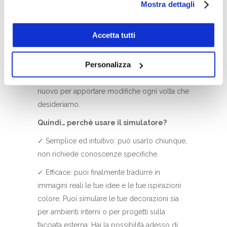
Mostra dettagli
conoscere le caratteristiche dei vari cookie utilizzati si
sempre avere un vero e proprio progetto
invita a pendere visione
cookie policy
. In qualsiasi
simulato a portata di mano. Il progetto salvato
momento è possibile modificare o revocare i consensi
Accetta tutti
è possibile condividerlo anche via email e
prestati cliccando su “Personalizza” (anche dopo la tua
mostrerà sempre il dettaglio del codice
scelta, mediante l’apposita funzione).
Personalizza
colore utilizzato nella simulazione. Una volta
salvato il progetto, è possibile accedervi di
nuovo per apportare modifiche ogni volta che
desideriamo.
Quindi… perchè usare il simulatore?
✓ Semplice ed intuitivo: può usarlo chiunque,
non richiede conoscenze specifiche.
✓ Efficace: puoi finalmente tradurre in
immagini reali le tue idee e le tue ispirazioni
colore. Puoi simulare le tue decorazioni sia
per ambienti interni o per progetti sulla
facciata esterna. Hai la possibilità adesso di