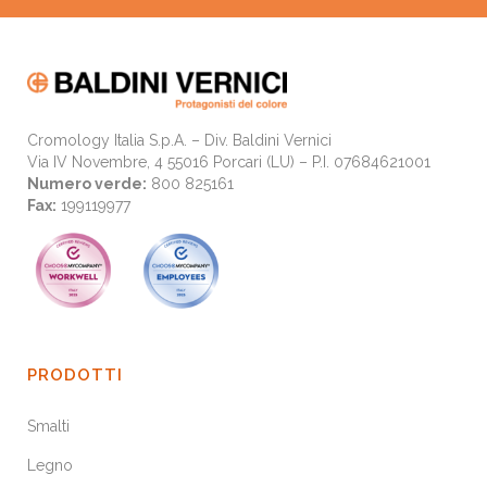
Cromology Italia S.p.A. – Div. Baldini Vernici
Via IV Novembre, 4 55016 Porcari (LU) – P.I. 07684621001
Numero verde:
800 825161
Fax:
199119977
PRODOTTI
Smalti
Legno