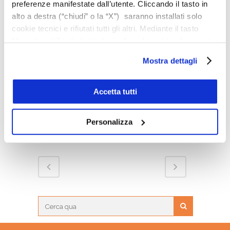
preferenze manifestate dall’utente. Cliccando il tasto in
alto a destra (“chiudi” o la “X”) saranno installati solo
BALDINI TECNICOLOR
cookie tecnici e rifiutati tutti gli altri. Mediante il tasto
“Accetta tutti” tutte le tipologie di cookie e i trasferimenti
saranno autorizzati. Per maggiori dettagli e per
Mostra dettagli
conoscere le caratteristiche dei vari cookie utilizzati si
invita a pendere visione
cookie policy
. In qualsiasi
momento è possibile modificare o revocare i consensi
Accetta tutti
prestati cliccando su “Personalizza” (anche dopo la tua
scelta, mediante l’apposita funzione).
Personalizza