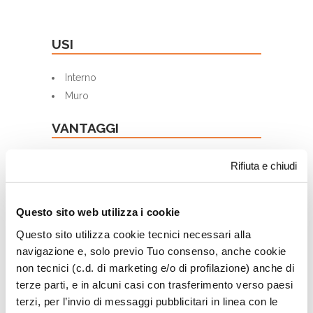
USI
Interno
Muro
VANTAGGI
Buona copertura
Rifiuta e chiudi
Elevata traspirabilità
Efficace azione antimuffa
Questo sito web utilizza i cookie
FORMATI/RESA
Questo sito utilizza cookie tecnici necessari alla
navigazione e, solo previo Tuo consenso, anche cookie
Formati: 4 l; 13 l
non tecnici (c.d. di marketing e/o di profilazione) anche di
Resa: 12-14 mq/L per mano
terze parti, e in alcuni casi con trasferimento verso paesi
terzi, per l’invio di messaggi pubblicitari in linea con le