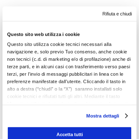
Rifiuta e chiudi
Questo sito web utilizza i cookie
Questo sito utilizza cookie tecnici necessari alla
navigazione e, solo previo Tuo consenso, anche cookie
non tecnici (c.d. di marketing e/o di profilazione) anche di
Scopri le altre linee
terze parti, e in alcuni casi con trasferimento verso paesi
terzi, per l’invio di messaggi pubblicitari in linea con le
Legno a vista
preferenze manifestate dall’utente. Cliccando il tasto in
Legno a vista all’acqua
alto a destra (“chiudi” o la “X”) saranno installati solo
cookie tecnici e rifiutati tutti gli altri. Mediante il tasto
“Accetta tutti” tutte le tipologie di cookie e i trasferimenti
saranno autorizzati. Per maggiori dettagli e per
Mostra dettagli
conoscere le caratteristiche dei vari cookie utilizzati si
invita a pendere visione
cookie policy
. In qualsiasi
momento è possibile modificare o revocare i consensi
Accetta tutti