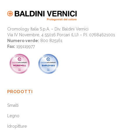
Cromology Italia S.p.A. – Div. Baldini Vernici
Via IV Novembre, 4 55016 Porcari (LU) – P.I. 07684621001
Numero verde:
800 825161
Fax:
199119977
PRODOTTI
Smalti
Legno
Idropitture