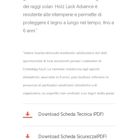
dei raggi solari. Holz Lack Advance è
resistente alle intemperie e permette di
proteggere il legno a lungo nel tempo, fino a
6 anni.*
*Valore teorico ottenuto mediante valutazione dei dati
sperimentali di test accelerati presso i Laboratori di
Cromology S.p.A. La normale resistenza agli agenti
atmosferici, osservata in 6 anni, può risultare inferiore in
presenza di particolari condizioni climatiche o di
esposizione, su superfici non verticali, o su legni molto porosi.
Download Scheda Tecnica (PDF)
Download Scheda Sicurezza(PDF)