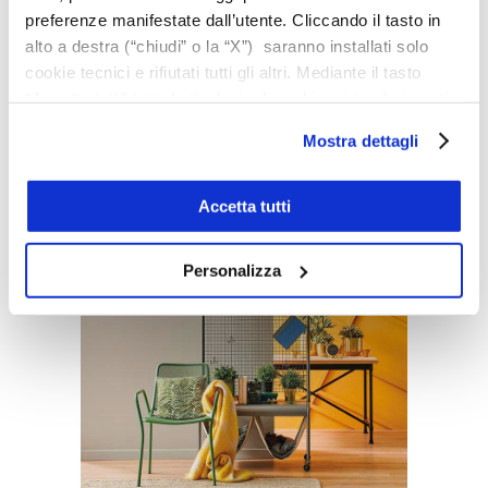
preferenze manifestate dall’utente. Cliccando il tasto in
alto a destra (“chiudi” o la “X”) saranno installati solo
cookie tecnici e rifiutati tutti gli altri. Mediante il tasto
“Accetta tutti” tutte le tipologie di cookie e i trasferimenti
saranno autorizzati. Per maggiori dettagli e per
Mostra dettagli
Pitture lavabili e traspiranti
conoscere le caratteristiche dei vari cookie utilizzati si
invita a pendere visione
cookie policy
. In qualsiasi
momento è possibile modificare o revocare i consensi
Accetta tutti
prestati cliccando su “Personalizza” (anche dopo la tua
scelta, mediante l’apposita funzione).
Personalizza