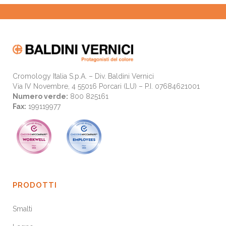
Cromology Italia S.p.A. – Div. Baldini Vernici
Via IV Novembre, 4 55016 Porcari (LU) – P.I. 07684621001
Numero verde:
800 825161
Fax:
199119977
PRODOTTI
Smalti